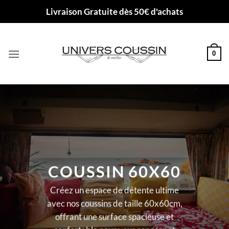
Passer
Livraison Gratuite dès 50€ d'achats
au
contenu
0
COUSSIN 60X60
Créez un espace de détente ultime
avec nos coussins de taille 60x60cm,
offrant une surface spacieuse et