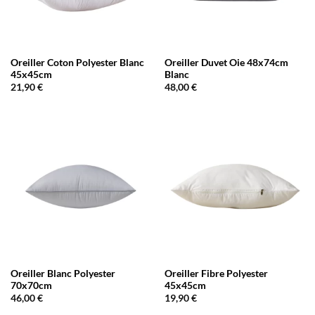
Oreiller Coton Polyester Blanc
Oreiller Duvet Oie 48x74cm
45x45cm
Blanc
21,90
€
48,00
€
Oreiller Blanc Polyester
Oreiller Fibre Polyester
70x70cm
45x45cm
46,00
€
19,90
€