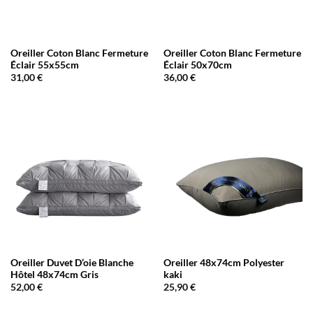
Oreiller Coton Blanc Fermeture
Oreiller Coton Blanc Fermeture
Éclair 55x55cm
Éclair 50x70cm
31,00
€
36,00
€
Oreiller Duvet D’oie Blanche
Oreiller 48x74cm Polyester
Hôtel 48x74cm Gris
kaki
52,00
€
25,90
€