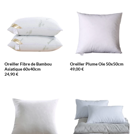
Oreiller Fibre de Bambou
Oreiller Plume Oie 50x50cm
Asiatique 60x40cm
49,00
€
24,90
€