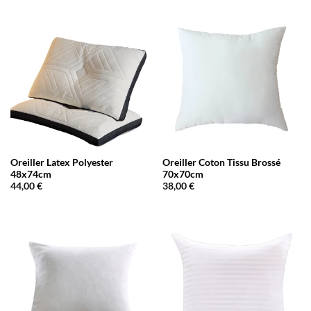
Oreiller Latex Polyester
Oreiller Coton Tissu Brossé
48x74cm
70x70cm
44,00
€
38,00
€