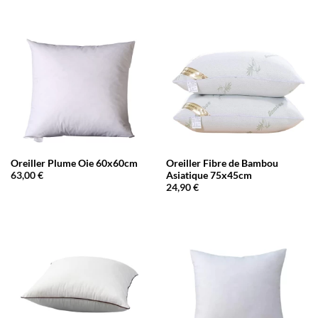
Oreiller Plume Oie 60x60cm
Oreiller Fibre de Bambou
Asiatique 75x45cm
63,00
€
24,90
€