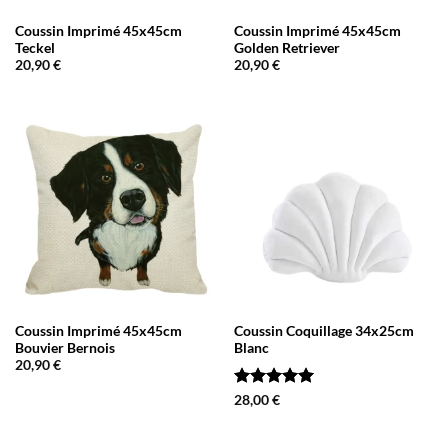
Coussin Imprimé 45x45cm
Coussin Imprimé 45x45cm
Teckel
Golden Retriever
20,90
€
20,90
€
Coussin Imprimé 45x45cm
Coussin Coquillage 34x25cm
Bouvier Bernois
Blanc
20,90
€
Note
5
sur
28,00
€
5