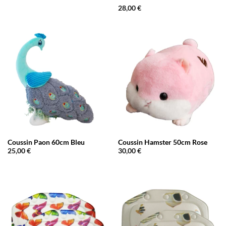
Note
5
sur
28,00
€
5
Coussin Paon 60cm Bleu
Coussin Hamster 50cm Rose
25,00
€
30,00
€