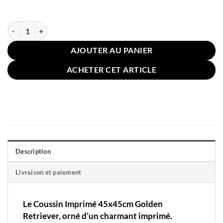
quantité de Coussin Imprimé 45x45cm Golden Retriever
AJOUTER AU PANIER
ACHETER CET ARTICLE
Description
Livraison et paiement
Le
Coussin Imp
r
imé
45x45cm Golden
Retriever,
orné d’un charmant imprimé.