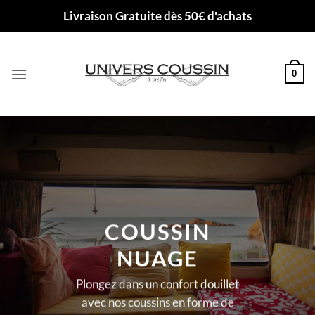
Passer
Livraison Gratuite dès 50€ d'achats
au
contenu
0
COUSSIN
NUAGE
Plongez dans un confort douillet
avec nos coussins en forme de