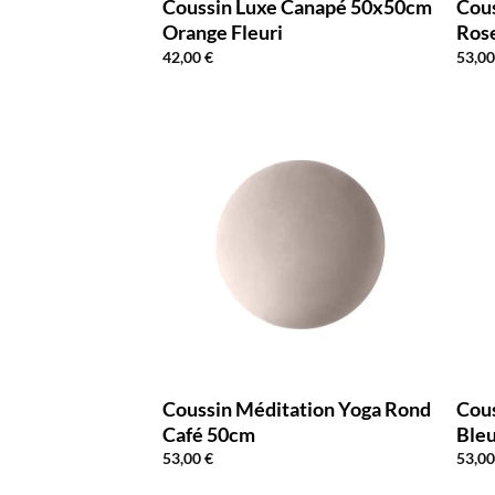
Coussin Luxe Canapé 50x50cm
Cous
Orange Fleuri
Ros
42,00
€
53,0
Coussin Méditation Yoga Rond
Cous
Café 50cm
Ble
53,00
€
53,0