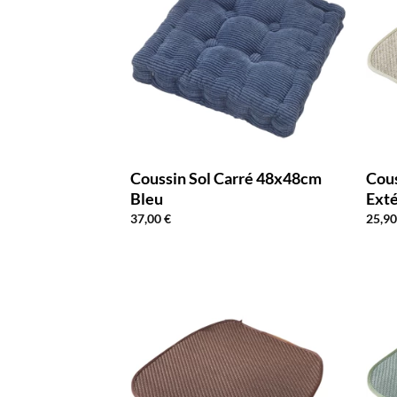
Coussin Sol Carré 48x48cm
Cous
Bleu
Ext
37,00
€
25,9