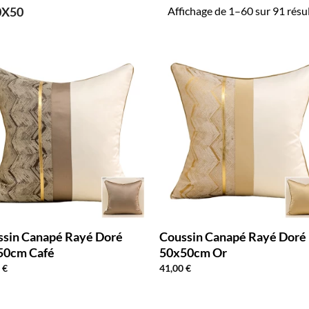
Affichage de 1–60 sur 91 résu
0X50
ssin Canapé Rayé Doré
Coussin Canapé Rayé Doré
50cm Café
50x50cm Or
0
€
41,00
€