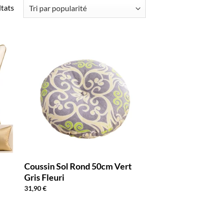
Trié
ltats
par
popularité
Coussin Sol Rond 50cm Vert
Gris Fleuri
31,90
€