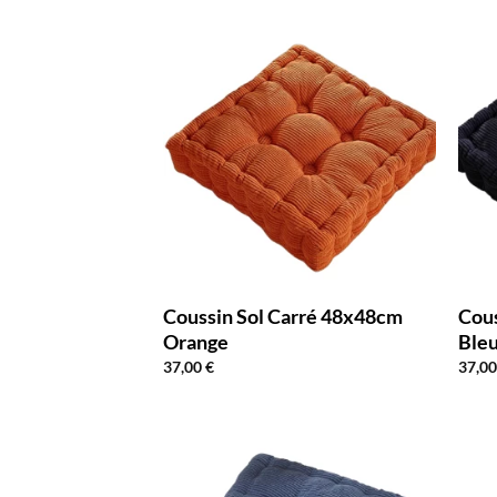
Coussin Sol Carré 48x48cm
Cous
Orange
Ble
37,00
€
37,0