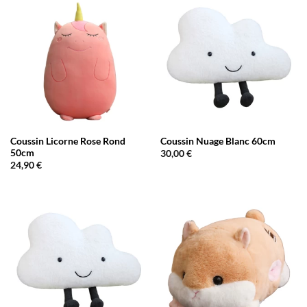
Coussin Licorne Rose Rond
Coussin Nuage Blanc 60cm
50cm
30,00
€
24,90
€