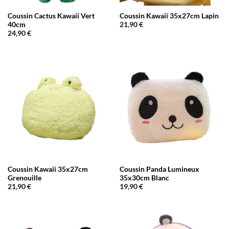
Coussin Cactus Kawaii Vert
Coussin Kawaii 35x27cm Lapin
40cm
21,90
€
24,90
€
Coussin Kawaii 35x27cm
Coussin Panda Lumineux
Grenouille
35x30cm Blanc
21,90
€
19,90
€