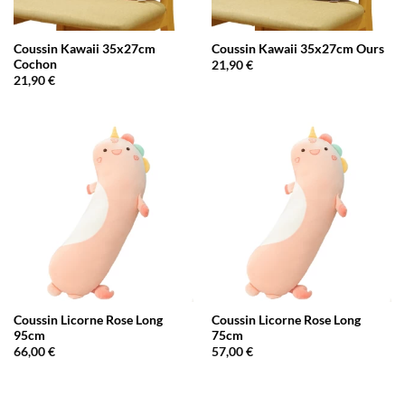
Coussin Kawaii 35x27cm
Coussin Kawaii 35x27cm Ours
Cochon
21,90
€
21,90
€
Coussin Licorne Rose Long
Coussin Licorne Rose Long
95cm
75cm
66,00
€
57,00
€