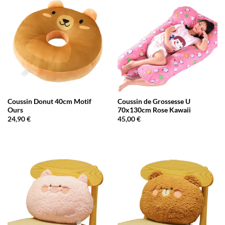
Coussin Donut 40cm Motif
Coussin de Grossesse U
Ours
70x130cm Rose Kawaii
24,90
€
45,00
€