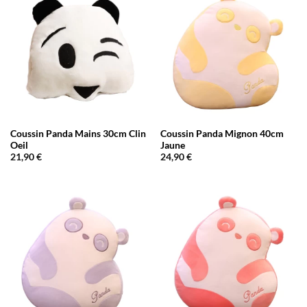
Coussin Panda Mains 30cm Clin
Coussin Panda Mignon 40cm
Oeil
Jaune
21,90
€
24,90
€