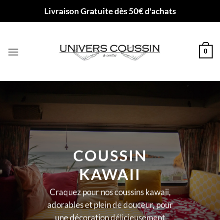
Passer
Livraison Gratuite dès 50€ d'achats
au
contenu
0
COUSSIN
KAWAII
Craquez pour nos coussins kawaii,
adorables et plein de douceur, pour
une décoration délicieusement