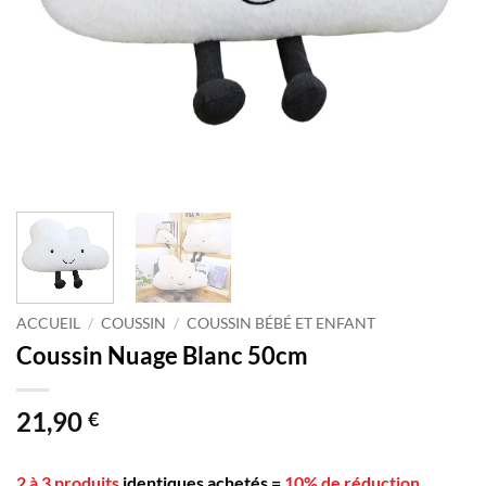
ACCUEIL
/
COUSSIN
/
COUSSIN BÉBÉ ET ENFANT
Coussin Nuage Blanc 50cm
21,90
€
2 à 3 produits
identiques achetés
=
10% de réduction