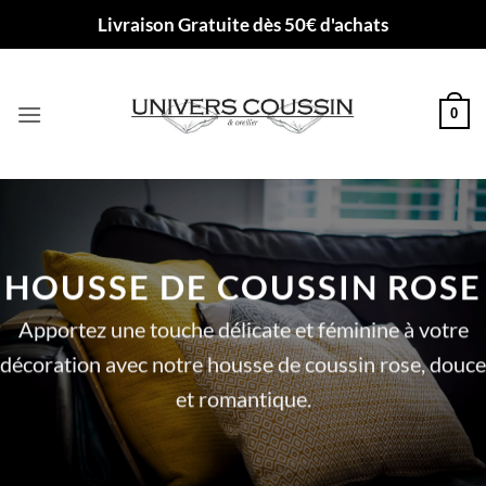
Passer
Livraison Gratuite dès 50€ d'achats
au
contenu
0
HOUSSE DE COUSSIN ROSE
Apportez une touche délicate et féminine à votre
décoration avec notre housse de coussin rose, douce
et romantique.