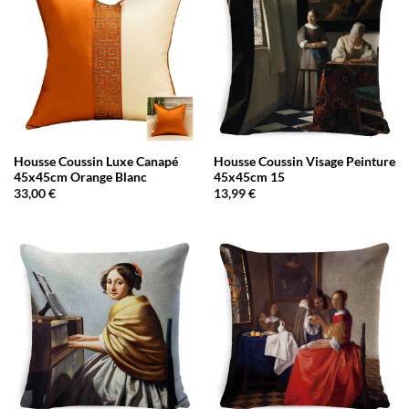
Housse Coussin Luxe Canapé
Housse Coussin Visage Peinture
45x45cm Orange Blanc
45x45cm 15
33,00
€
13,99
€