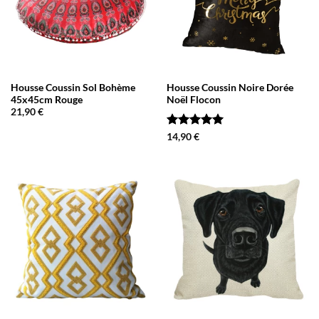
Housse Coussin Sol Bohème
Housse Coussin Noire Dorée
45x45cm Rouge
Noël Flocon
21,90
€
Note
5
sur
14,90
€
5