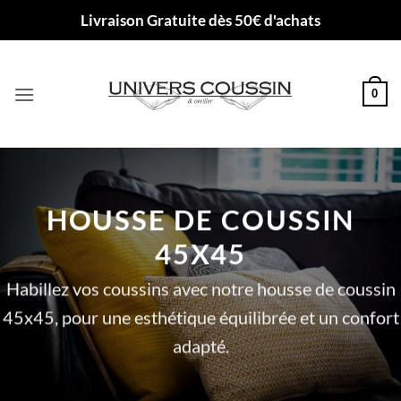
Passer
Livraison Gratuite dès 50€ d'achats
au
contenu
0
HOUSSE DE COUSSIN
45X45
Habillez vos coussins avec notre housse de coussin
45x45, pour une esthétique équilibrée et un confort
adapté.