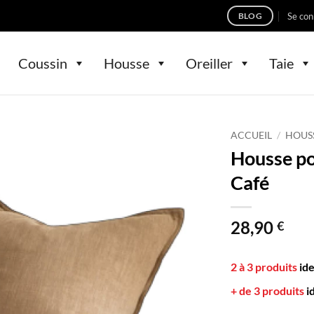
Se con
BLOG
Coussin
Housse
Oreiller
Taie
ACCUEIL
/
HOUS
Housse po
Café
28,90
€
2 à 3 produits
id
+ de 3 produits
i