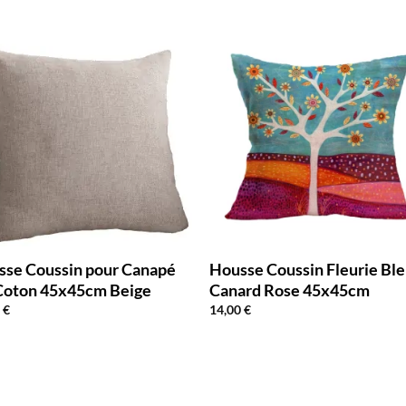
sse Coussin pour Canapé
Housse Coussin Fleurie Bl
 Coton 45x45cm Beige
Canard Rose 45x45cm
0
€
14,00
€