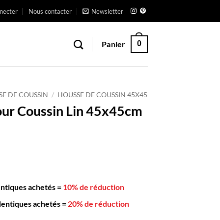
necter
Nous contacter
Newsletter
Panier
0
SE DE COUSSIN
/
HOUSSE DE COUSSIN 45X45
ur Coussin Lin 45x45cm
entiques achetés
=
10% de réduction
dentiques achetés
=
20% de réduction