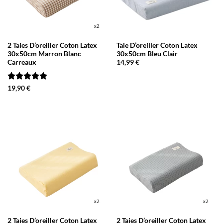
2 Taies D’oreiller Coton Latex
Taie D’oreiller Coton Latex
30x50cm Marron Blanc
30x50cm Bleu Clair
Carreaux
14,99
€
Note
5
sur
19,90
€
5
2 Taies D’oreiller Coton Latex
2 Taies D’oreiller Coton Latex