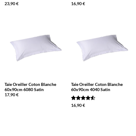
Note
5
sur
Note
5
sur
23,90
€
16,90
€
5
5
Taie Oreiller Coton Blanche
Taie Oreiller Coton Blanche
60x90cm 6080 Satin
60x90cm 4040 Satin
17,90
€
Note
4.5
16,90
€
sur 5