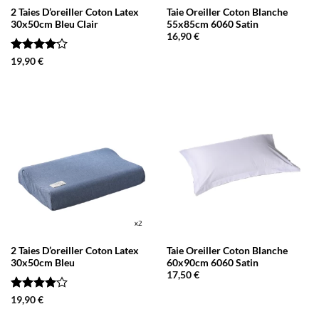
2 Taies D’oreiller Coton Latex
Taie Oreiller Coton Blanche
30x50cm Bleu Clair
55x85cm 6060 Satin
16,90
€
Note
4
19,90
€
sur 5
2 Taies D’oreiller Coton Latex
Taie Oreiller Coton Blanche
30x50cm Bleu
60x90cm 6060 Satin
17,50
€
Note
4
19,90
€
sur 5