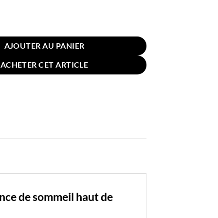
 D'oreiller Coton Latex 40x60cm Bleu Traits
AJOUTER AU PANIER
ACHETER CET ARTICLE
ence de sommeil haut de