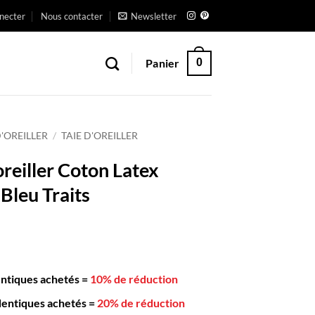
necter
Nous contacter
Newsletter
Panier
0
D'OREILLER
/
TAIE D'OREILLER
oreiller Coton Latex
leu Traits
entiques achetés
=
10% de réduction
dentiques achetés
=
20% de réduction