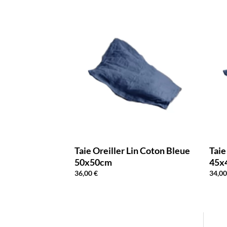
Velours 30x50cm
Taie Oreiller Lin Coton Bleue
Taie
50x50cm
45x
36,00
€
34,0