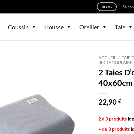
Se con
BLOG
Coussin
Housse
Oreiller
Taie
ACCUEIL
/
TAIE 
RECTANGULAIRE
2 Taies D’
40x60cm B
22,90
€
2 à 3 produits
id
+ de 3 produits
i