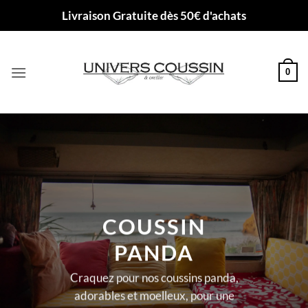
Passer
Livraison Gratuite dès 50€ d'achats
au
contenu
0
COUSSIN
PANDA
Craquez pour nos coussins panda,
adorables et moelleux, pour une