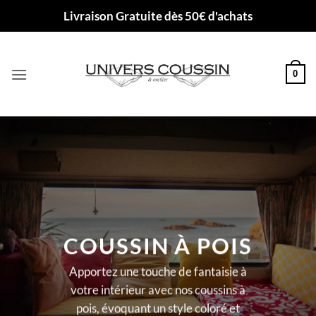
Passer
Livraison Gratuite dès 50€ d'achats
au
contenu
0
COUSSIN À POIS
Apportez une touche de fantaisie à
votre intérieur avec nos coussins à
pois, évoquant un style coloré et