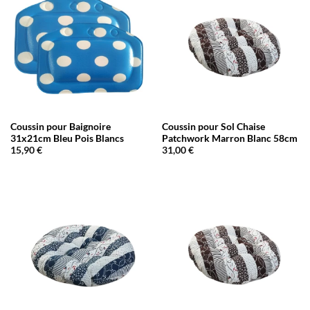
Coussin pour Baignoire
Coussin pour Sol Chaise
31x21cm Bleu Pois Blancs
Patchwork Marron Blanc 58cm
15,90
€
31,00
€