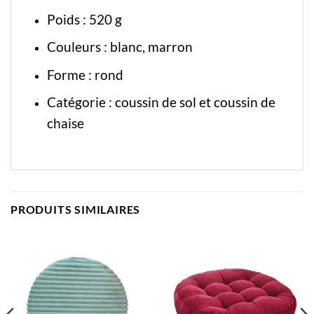
Poids : 520 g
Couleurs : blanc, marron
Forme : rond
Catégorie :
coussin de sol
et
coussin de
chaise
PRODUITS SIMILAIRES