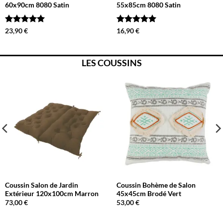
60x90cm 8080 Satin
55x85cm 8080 Satin
Note
5
sur
Note
5
sur
23,90
€
16,90
€
5
5
LES COUSSINS
Coussin Salon de Jardin
Coussin Bohème de Salon
Extérieur 120x100cm Marron
45x45cm Brodé Vert
73,00
€
53,00
€