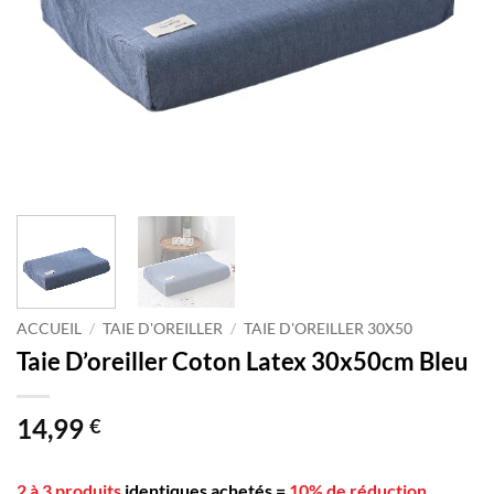
ACCUEIL
/
TAIE D'OREILLER
/
TAIE D'OREILLER 30X50
Taie D’oreiller Coton Latex 30x50cm Bleu
14,99
€
2 à 3 produits
identiques achetés
=
10% de réduction