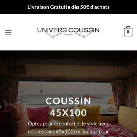
Passer
Livraison Gratuite dès 50€ d'achats
au
contenu
0
COUSSIN
45X100
Optez pour le confort et le style avec
nos coussins 45x100cm, idéaux pour