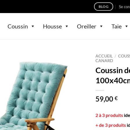
Se con
BLOG
Coussin
Housse
Oreiller
Taie
ACCUEIL
/
COUS
CANARD
Coussin d
100x40cm
59,00
€
2 à 3 produits
id
+ de 3 produits
i