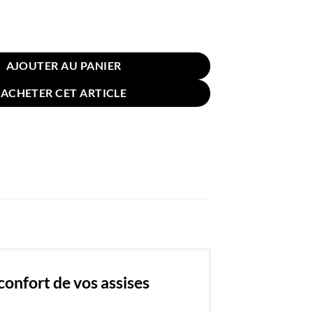
n de Fauteuil Chaise 100x40cm Bleu Canard Clair
AJOUTER AU PANIER
ACHETER CET ARTICLE
onfort de vos assises