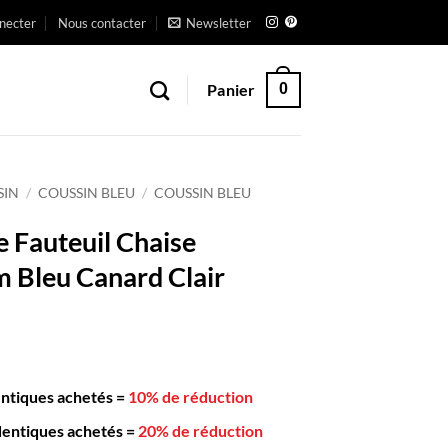
necter
Nous contacter
Newsletter
Panier
0
SIN
/
COUSSIN BLEU
/
COUSSIN BLEU
e Fauteuil Chaise
 Bleu Canard Clair
entiques achetés
=
10% de réduction
dentiques achetés
=
20% de réduction