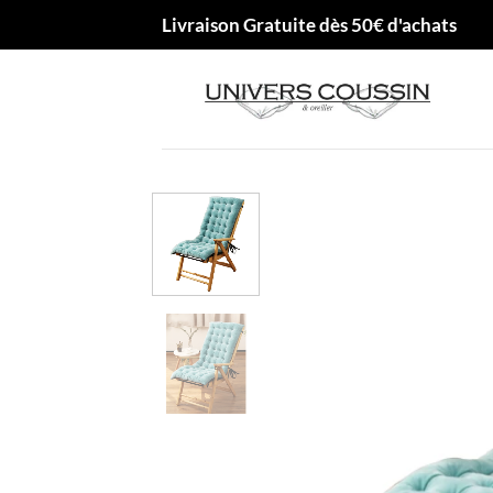
Passer
Livraison Gratuite dès 50€ d'achats
au
contenu