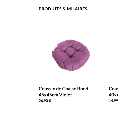
PRODUITS SIMILAIRES
ire Chaise
Coussin de Chaise Rond
Cous
45x45cm Violet
40x
26,90
€
14,9