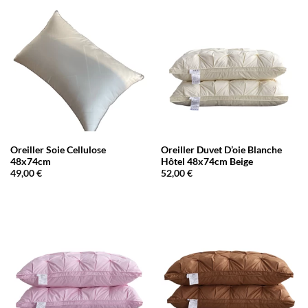
Oreiller Soie Cellulose
Oreiller Duvet D’oie Blanche
48x74cm
Hôtel 48x74cm Beige
49,00
€
52,00
€