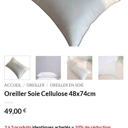
ACCUEIL
/
OREILLER
/
OREILLER EN SOIE
Oreiller Soie Cellulose 48x74cm
49,00
€
2 à 3 produits
identiques achetés
=
10% de réduction