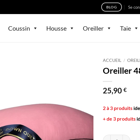
Se con
BLOG
Coussin
Housse
Oreiller
Taie
ACCUEIL
/
OREIL
Oreiller 
25,90
€
2 à 3 produits
id
+ de 3 produits
i
quantité de Oreill