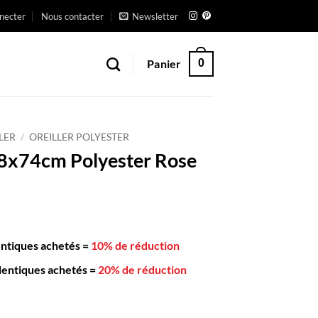
necter
Nous contacter
Newsletter
Panier
0
LER
/
OREILLER POLYESTER
48x74cm Polyester Rose
entiques achetés
=
10% de réduction
dentiques achetés
=
20% de réduction
er 48x74cm Polyester Rose