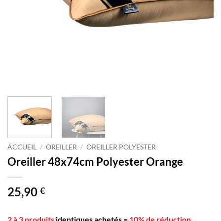
ACCUEIL
/
OREILLER
/
OREILLER POLYESTER
Oreiller 48x74cm Polyester Orange
25,90
€
2 à 3 produits
identiques achetés
=
10% de réduction