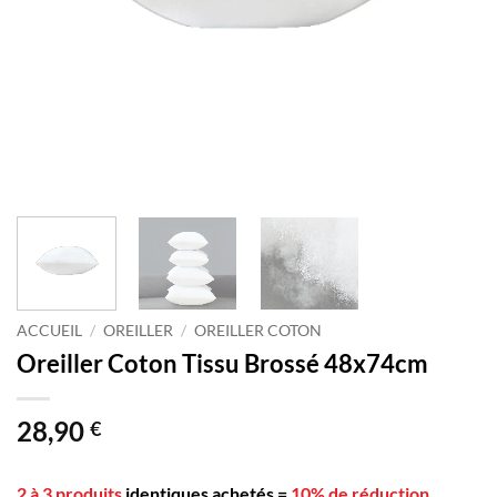
ACCUEIL
/
OREILLER
/
OREILLER COTON
Oreiller Coton Tissu Brossé 48x74cm
28,90
€
2 à 3 produits
identiques achetés
=
10% de réduction