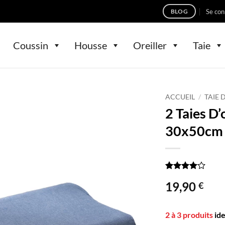
Se con
BLOG
Coussin
Housse
Oreiller
Taie
ACCUEIL
/
TAIE 
2 Taies D’
30x50cm 
Noté
1
4
19,90
€
sur 5
basé sur
notation
client
2 à 3 produits
id