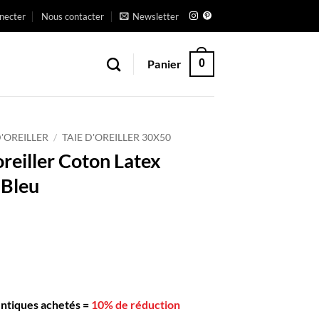
necter
Nous contacter
Newsletter
Panier
0
D'OREILLER
/
TAIE D'OREILLER 30X50
oreiller Coton Latex
Bleu
entiques achetés
=
10% de réduction