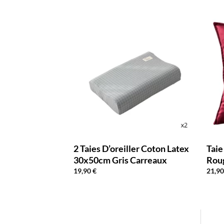
Velours 30x50cm
2 Taies D’oreiller Coton Latex
Taie
30x50cm Gris Carreaux
Rou
19,90
€
21,9