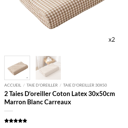
ACCUEIL
/
TAIE D'OREILLER
/
TAIE D'OREILLER 30X50
2 Taies D’oreiller Coton Latex 30x50cm
Marron Blanc Carreaux
Noté
1
5
sur