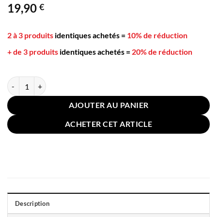
19,90
€
5 basé sur
notation
client
2 à 3 produits
identiques achetés
=
10% de réduction
+ de 3 produits
identiques achetés
=
20% de réduction
quantité de 2 Taies D'oreiller Coton Latex 30x50cm Marron Blanc Car
AJOUTER AU PANIER
ACHETER CET ARTICLE
Description