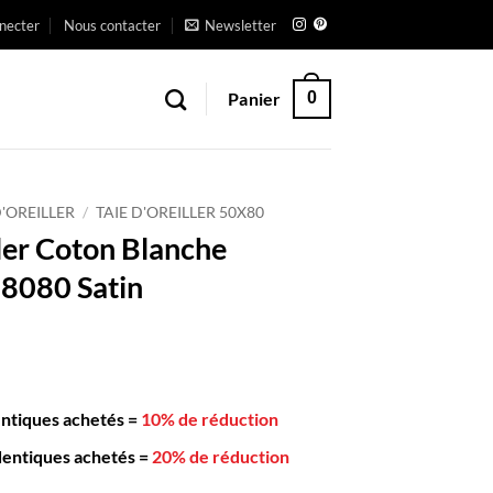
necter
Nous contacter
Newsletter
Panier
0
D'OREILLER
/
TAIE D'OREILLER 50X80
ller Coton Blanche
8080 Satin
entiques achetés
=
10% de réduction
dentiques achetés
=
20% de réduction