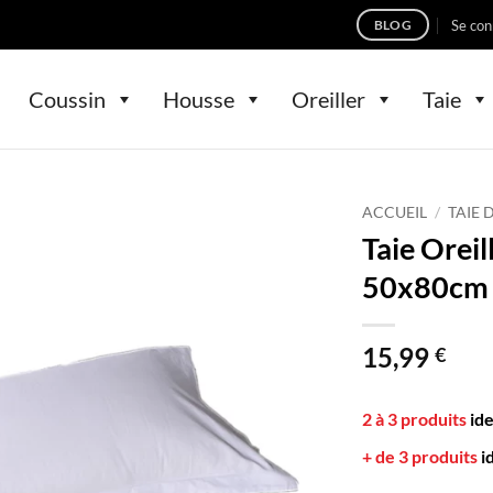
Se con
BLOG
Coussin
Housse
Oreiller
Taie
ACCUEIL
/
TAIE 
Taie Orei
50x80cm 
15,99
€
2 à 3 produits
id
+ de 3 produits
i