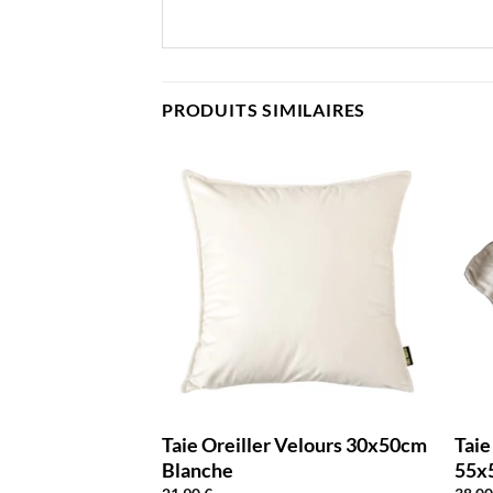
PRODUITS SIMILAIRES
Coton Blanche
Taie Oreiller Velours 30x50cm
Taie
Satin
Blanche
55x