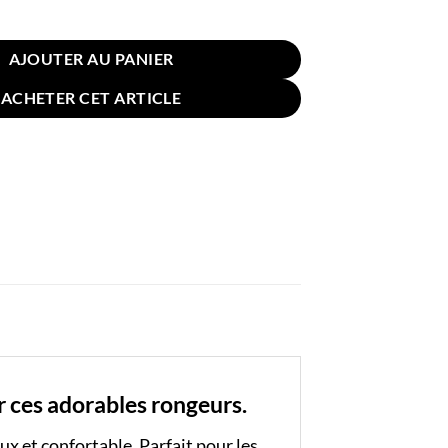
in Hamster 50cm Marron
AJOUTER AU PANIER
ACHETER CET ARTICLE
 ces adorables rongeurs.
ux et confortable. Parfait pour les