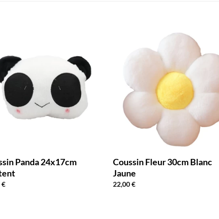
ssin Panda 24x17cm
Coussin Fleur 30cm Blanc
tent
Jaune
0
€
22,00
€