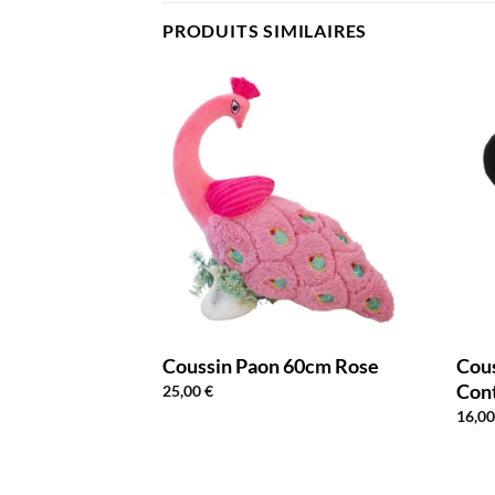
PRODUITS SIMILAIRES
 DE STOCK
ement Bébé Bras
Coussin Paon 60cm Rose
Cou
Con
25,00
€
16,0