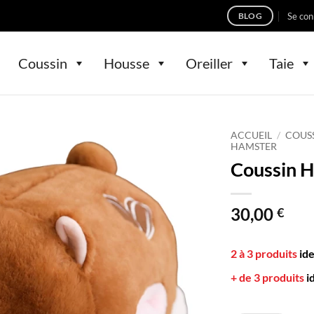
Se con
BLOG
Coussin
Housse
Oreiller
Taie
ACCUEIL
/
COUS
HAMSTER
Coussin 
30,00
€
2 à 3 produits
id
+ de 3 produits
i