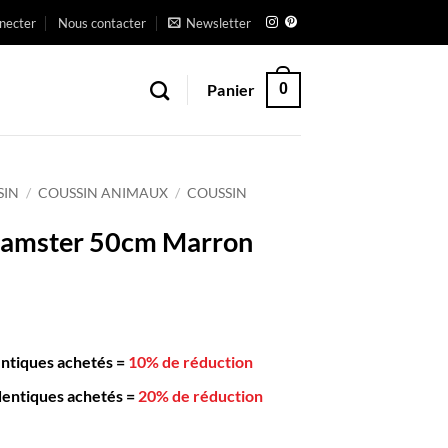
necter
Nous contacter
Newsletter
Panier
0
SIN
/
COUSSIN ANIMAUX
/
COUSSIN
Hamster 50cm Marron
entiques achetés
=
10% de réduction
dentiques achetés
=
20% de réduction