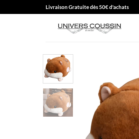
Passer
Livraison Gratuite dès 50€ d'achats
au
contenu