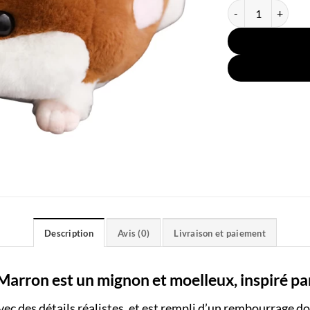
quantité de Couss
Description
Avis (0)
Livraison et paiement
rron est un mignon et moelleux, inspiré par
ec des détails réalistes, et est rempli d’un rembourrage do