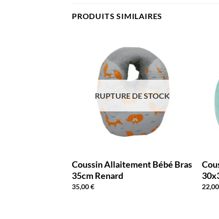
PRODUITS SIMILAIRES
RUPTURE DE STOCK
age Licorne
Coussin Allaitement Bébé Bras
Cous
t
35cm Renard
30x
35,00
€
22,0