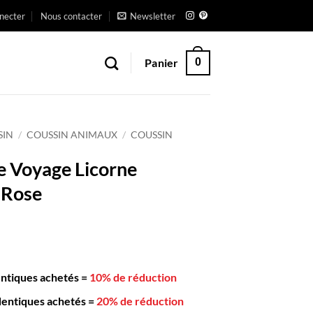
necter
Nous contacter
Newsletter
Panier
0
SIN
/
COUSSIN ANIMAUX
/
COUSSIN
e Voyage Licorne
 Rose
entiques achetés
=
10% de réduction
dentiques achetés
=
20% de réduction