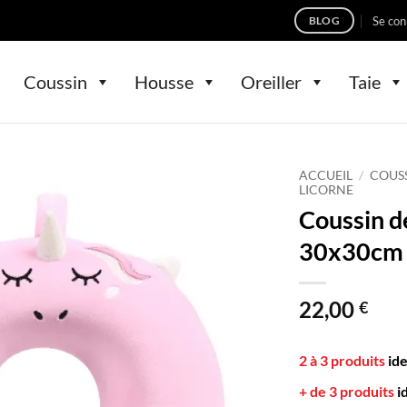
Se con
BLOG
Coussin
Housse
Oreiller
Taie
ACCUEIL
/
COUS
LICORNE
Coussin d
30x30cm
22,00
€
2 à 3 produits
id
+ de 3 produits
i