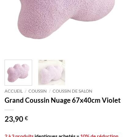
ACCUEIL
/
COUSSIN
/
COUSSIN DE SALON
Grand Coussin Nuage 67x40cm Violet
23,90
€
2 à 3 produits
identiques achetés
=
10% de réduction