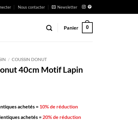
necter
Nous contacter
Newsletter
Panier
0
SIN
/
COUSSIN DONUT
onut 40cm Motif Lapin
entiques achetés
=
10% de réduction
dentiques achetés
=
20% de réduction
n Donut 40cm Motif Lapin