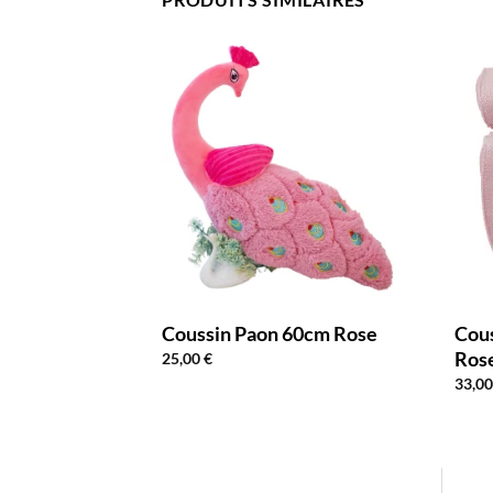
ire Chaise
Coussin Paon 60cm Rose
Cou
Ros
25,00
€
33,0