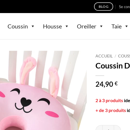
Se con
BLOG
Coussin
Housse
Oreiller
Taie
ACCUEIL
/
COUS
Coussin D
24,90
€
2 à 3 produits
id
+ de 3 produits
i
quantité de Coussi