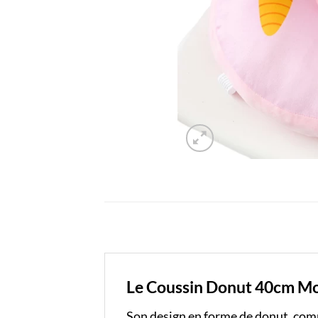
Le Coussin Donut 40cm Moti
Son design en forme de donut, compl