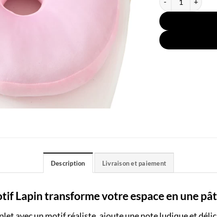
Description
Livraison et paiement
f Lapin transforme votre espace en une pâtis
et avec un motif réaliste, ajoute une note ludique et délic