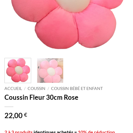
ACCUEIL
/
COUSSIN
/
COUSSIN BÉBÉ ET ENFANT
Coussin Fleur 30cm Rose
22,00
€
2 à 3 produits
identiques achetés
=
10% de réduction