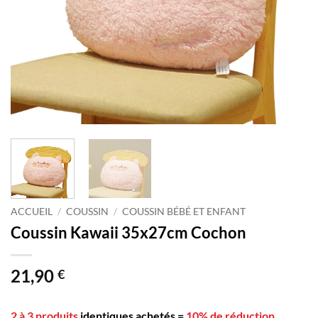
ACCUEIL
/
COUSSIN
/
COUSSIN BÉBÉ ET ENFANT
Coussin Kawaii 35x27cm Cochon
21,90
€
2 à 3 produits
identiques achetés
=
10% de réduction