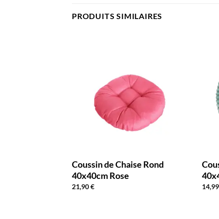
PRODUITS SIMILAIRES
aise Rond
Coussin de Chaise Rond
Cous
40x40cm Rose
40x
21,90
€
14,9