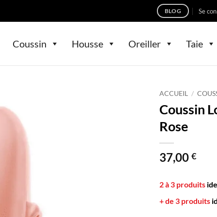
Se con
BLOG
Coussin
Housse
Oreiller
Taie
ACCUEIL
/
COUS
Coussin 
Rose
37,00
€
2 à 3 produits
id
+ de 3 produits
i