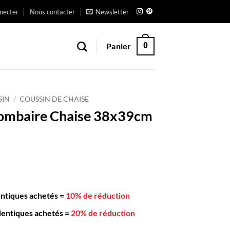
necter
Nous contacter
Newsletter
Panier
0
SIN
/
COUSSIN DE CHAISE
Lombaire Chaise 38x39cm
entiques achetés
=
10% de réduction
dentiques achetés
=
20% de réduction