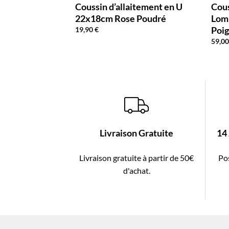
ement Bébé Bras
Coussin d’allaitement en U
Cous
e
22x18cm Rose Poudré
Lom
Poi
19,90
€
59,0
Livraison Gratuite
14
Livraison gratuite à partir de 50€
Pos
d'achat.