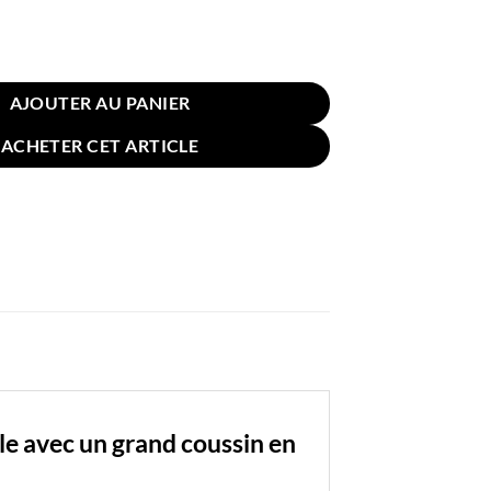
n Allaitement 56x36cm Montgolfière Rose Pâle
AJOUTER AU PANIER
ACHETER CET ARTICLE
e avec un grand coussin en