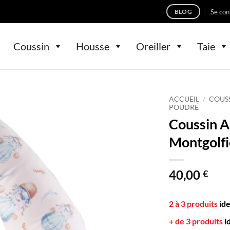
Se con
BLOG
Coussin
Housse
Oreiller
Taie
ACCUEIL
/
COUS
POUDRÉ
Coussin 
Montgolfi
40,00
€
2 à 3 produits
id
+ de 3 produits
i