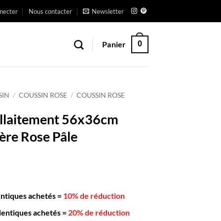
necter
Nous contacter
Newsletter
Panier
0
SIN
/
COUSSIN ROSE
/
COUSSIN ROSE
Allaitement 56x36cm
ère Rose Pâle
entiques achetés
=
10% de réduction
dentiques achetés
=
20% de réduction