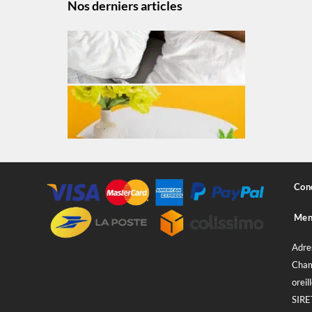
Nos derniers articles
Cond
Ment
Adre
Cham
oreill
SIRE