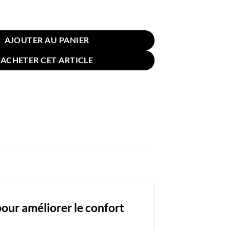
n pour Sol Chaise Motif Éléphants Bleu Blanc 58cm
AJOUTER AU PANIER
ACHETER CET ARTICLE
our améliorer le confort