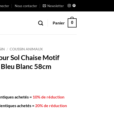
necter
Nous contacter
Newsletter
Panier
0
SIN
/
COUSSIN ANIMAUX
our Sol Chaise Motif
 Bleu Blanc 58cm
entiques achetés
=
10% de réduction
dentiques achetés
=
20% de réduction