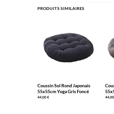
PRODUITS SIMILAIRES
 Rond Japonais
Coussin Sol Rond Japonais
Cous
ation Gris
55x55cm Yoga Gris Foncé
55x
44,00
€
44,0