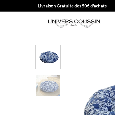
Passer
Livraison Gratuite dès 50€ d'achats
au
contenu