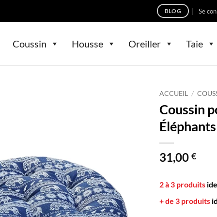
Se con
BLOG
Coussin
Housse
Oreiller
Taie
ACCUEIL
/
COUS
Coussin p
Éléphants
31,00
€
2 à 3 produits
id
+ de 3 produits
i