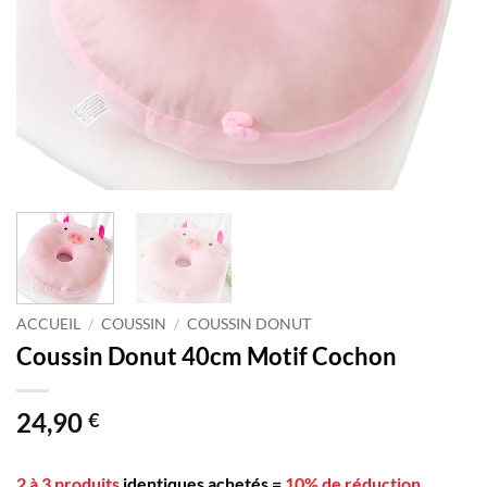
ACCUEIL
/
COUSSIN
/
COUSSIN DONUT
Coussin Donut 40cm Motif Cochon
24,90
€
2 à 3 produits
identiques achetés
=
10% de réduction