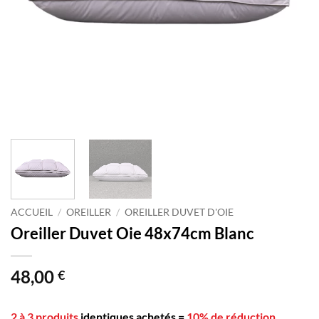
ACCUEIL
/
OREILLER
/
OREILLER DUVET D'OIE
Oreiller Duvet Oie 48x74cm Blanc
48,00
€
2 à 3 produits
identiques achetés
=
10% de réduction