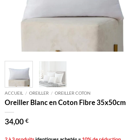
ACCUEIL
/
OREILLER
/
OREILLER COTON
Oreiller Blanc en Coton Fibre 35x50cm
34,00
€
2 à 3 produits
identiques achetés
=
10% de réduction