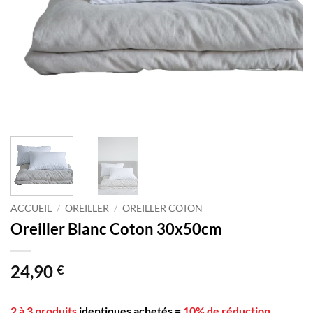
ACCUEIL
/
OREILLER
/
OREILLER COTON
Oreiller Blanc Coton 30x50cm
24,90
€
2 à 3 produits
identiques achetés
=
10% de réduction