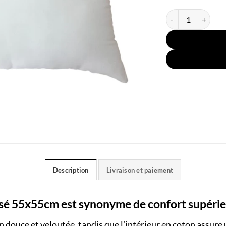
quantité de Oreill
Description
Livraison et paiement
ssé 55x55cm est synonyme de confort supérie
n douce et veloutée, tandis que l’intérieur en coton assure 