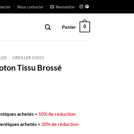
necter
Nous contacter
Newsletter
Panier
0
LER
/
OREILLER 55X55
Coton Tissu Brossé
entiques achetés
=
10% de réduction
dentiques achetés
=
20% de réduction