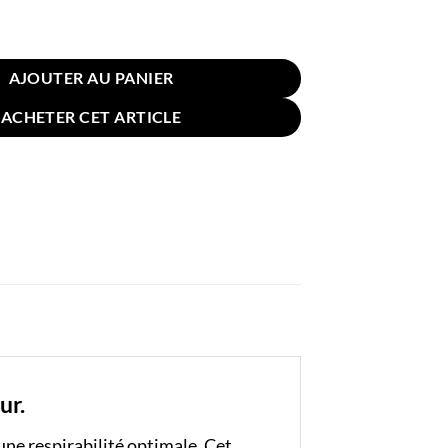
er Coton Tissu Brossé 55x55cm
AJOUTER AU PANIER
ACHETER CET ARTICLE
ur.
une respirabilité optimale. Cet