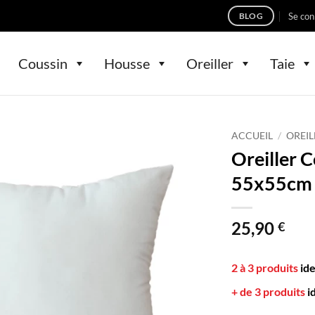
Se con
BLOG
Coussin
Housse
Oreiller
Taie
ACCUEIL
/
OREIL
Oreiller 
55x55cm
25,90
€
2 à 3 produits
id
+ de 3 produits
i