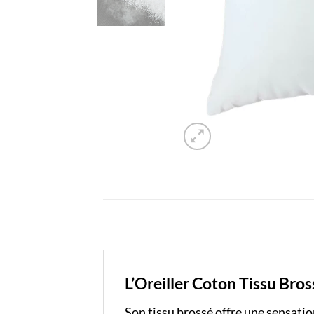
L’Oreiller Coton Tissu Bro
Son tissu brossé offre une sensatio