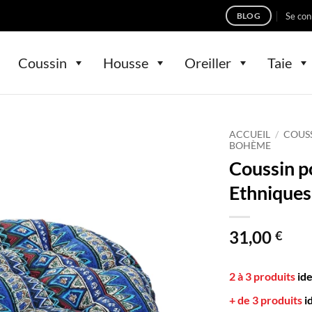
Se con
BLOG
Coussin
Housse
Oreiller
Taie
ACCUEIL
/
COUS
BOHÈME
Coussin p
Ethniques
31,00
€
2 à 3 produits
id
+ de 3 produits
i