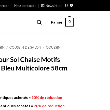
necter
Nous contacter
Newsletter
Panier
0
SIN
/
COUSSIN DE SALON
/
COUSSIN
our Sol Chaise Motifs
 Bleu Multicolore 58cm
entiques achetés
=
10% de réduction
dentiques achetés
=
20% de réduction