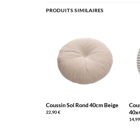
PRODUITS SIMILAIRES
 Chaise Rond
Coussin Sol Rond 40cm Beige
Cous
Foncé
40x
22,90
€
14,9