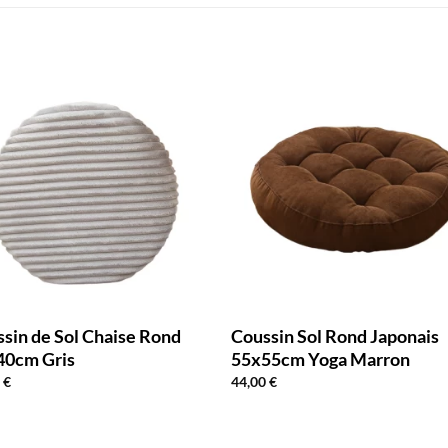
sin de Sol Chaise Rond
Coussin Sol Rond Japonais
40cm Gris
55x55cm Yoga Marron
9
€
44,00
€