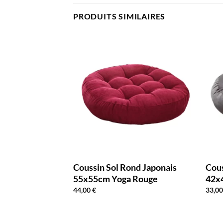
PRODUITS SIMILAIRES
nd Japonais
Coussin Sol Rond Japonais
Cous
 Marron
55x55cm Yoga Rouge
42x
44,00
€
33,0