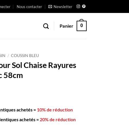
necter
Nous contacter
Newsletter
Panier
0
SIN
/
COUSSIN BLEU
our Sol Chaise Rayures
nc 58cm
entiques achetés
=
10% de réduction
dentiques achetés
=
20% de réduction