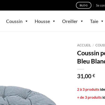
Se con
BLOG
Coussin
Housse
Oreiller
Taie
ACCUEIL
/
COUS
Coussin p
Bleu Bla
31,00
€
2 à 3 produits
id
+ de 3 produits
i