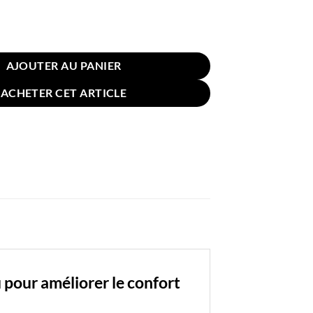
n pour Sol Chaise Ethnique Roses Multicolores 58cm
AJOUTER AU PANIER
ACHETER CET ARTICLE
 pour améliorer le confort