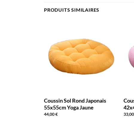
PRODUITS SIMILAIRES
ond 40cm Marron
Coussin Sol Rond Japonais
Cous
55x55cm Yoga Jaune
42x
44,00
€
33,0