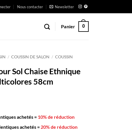
necter
Nous contacter
Newsletter
Panier
0
SIN
/
COUSSIN DE SALON
/
COUSSIN
our Sol Chaise Ethnique
ticolores 58cm
entiques achetés
=
10% de réduction
dentiques achetés
=
20% de réduction