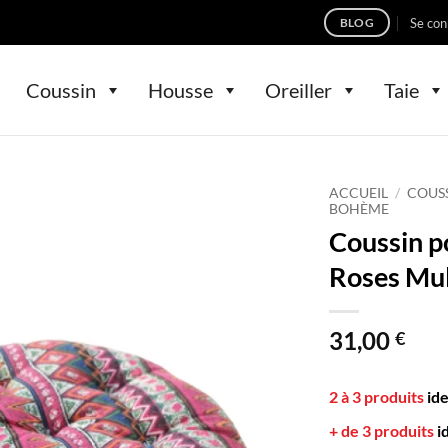
Se con
BLOG
Coussin
Housse
Oreiller
Taie
ACCUEIL
/
COUS
BOHÈME
Coussin p
Roses Mul
31,00
€
2 à 3 produits
id
+ de 3 produits
i