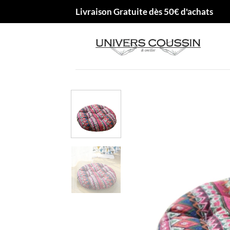
Passer
Livraison Gratuite dès 50€ d'achats
au
contenu