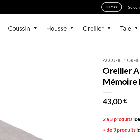
Se con
BLOG
Coussin
Housse
Oreiller
Taie
ACCUEIL
/
OREIL
Oreiller 
Mémoire 
43,00
€
2 à 3 produits
id
+ de 3 produits
i