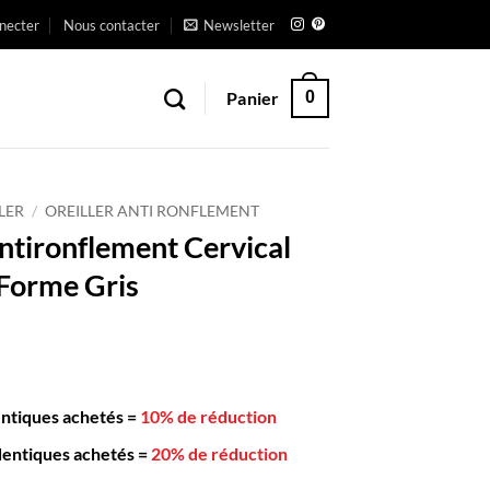
necter
Nous contacter
Newsletter
Panier
0
LER
/
OREILLER ANTI RONFLEMENT
Antironflement Cervical
Forme Gris
entiques achetés
=
10% de réduction
dentiques achetés
=
20% de réduction