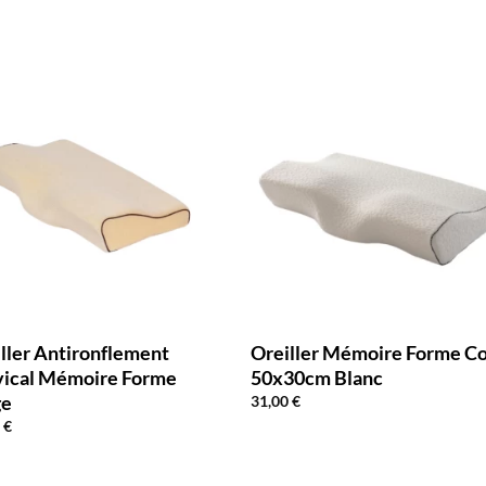
ller Antironflement
Oreiller Mémoire Forme C
vical Mémoire Forme
50x30cm Blanc
ge
31,00
€
0
€