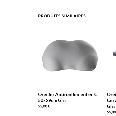
PRODUITS SIMILAIRES
onflement
Oreiller Antironflement en C
Orei
ire Forme Gris
50x29cm Gris
Cer
Gris
55,00
€
55,0