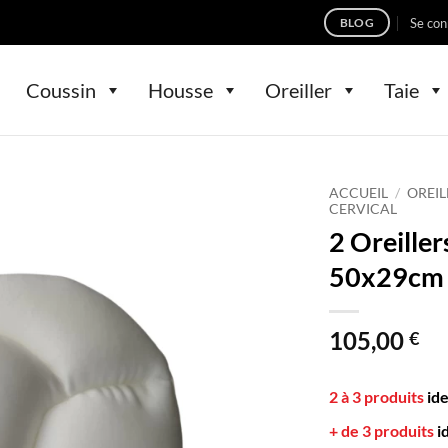
Se con
BLOG
Coussin
Housse
Oreiller
Taie
ACCUEIL
/
OREIL
CERVICAL
2 Oreille
50x29cm 
105,00
€
2 à 3 produits
id
+ de 3 produits
i