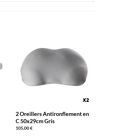
2 Oreillers Antironflement en
C 50x29cm Gris
105,00
€