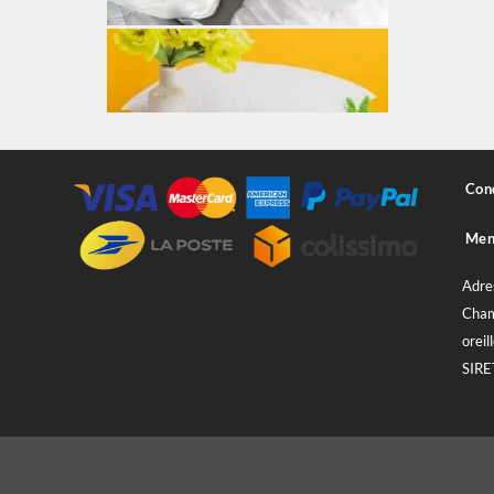
Cond
Ment
Adre
Cham
oreill
SIRE