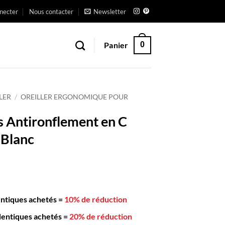
necter
Nous contacter
Newsletter
Panier
0
LER
/
OREILLER ERGONOMIQUE POUR
rs Antironflement en C
Blanc
entiques achetés
=
10% de réduction
dentiques achetés
=
20% de réduction