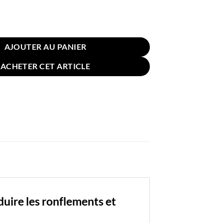
llers Antironflement en C 50x29cm Blanc
AJOUTER AU PANIER
ACHETER CET ARTICLE
duire les ronflements et