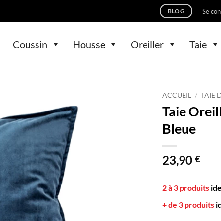
Se con
BLOG
Coussin
Housse
Oreiller
Taie
ACCUEIL
/
TAIE 
Taie Orei
Bleue
23,90
€
2 à 3 produits
id
+ de 3 produits
i