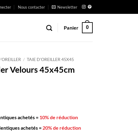
necter
Nous contacter
Newsletter
Panier
0
D'OREILLER
/
TAIE D'OREILLER 45X45
ller Velours 45x45cm
entiques achetés
=
10% de réduction
dentiques achetés
=
20% de réduction