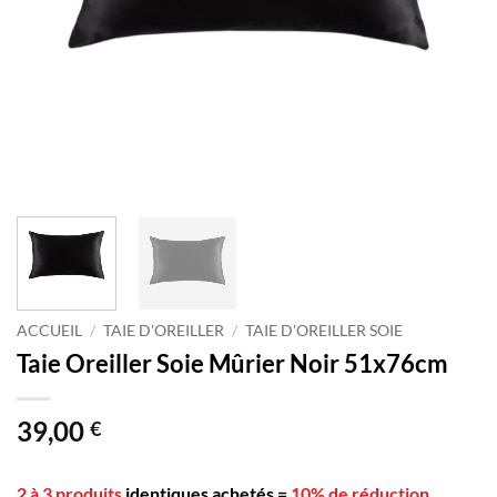
ACCUEIL
/
TAIE D'OREILLER
/
TAIE D'OREILLER SOIE
Taie Oreiller Soie Mûrier Noir 51x76cm
39,00
€
2 à 3 produits
identiques achetés
=
10% de réduction