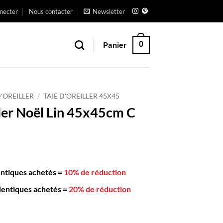
necter
Nous contacter
Newsletter
Panier
0
D'OREILLER
/
TAIE D'OREILLER 45X45
ller Noël Lin 45x45cm C
entiques achetés
=
10% de réduction
dentiques achetés
=
20% de réduction
reiller Noël Lin 45x45cm C