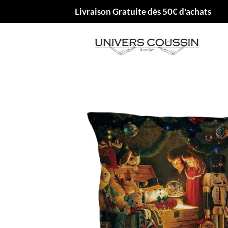
Passer
Livraison Gratuite dès 50€ d'achats
au
contenu