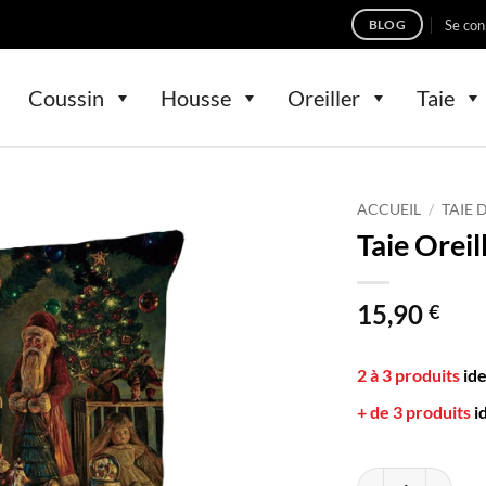
Se con
BLOG
Coussin
Housse
Oreiller
Taie
ACCUEIL
/
TAIE 
Taie Orei
15,90
€
2 à 3 produits
id
+ de 3 produits
i
quantité de Taie O