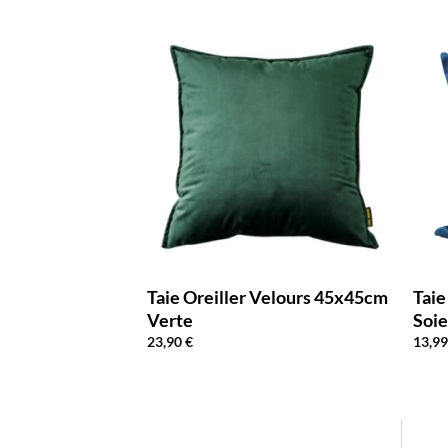
in Coton
Taie Oreiller Velours 45x45cm
Taie
45cm
Verte
Soi
23,90
€
13,9