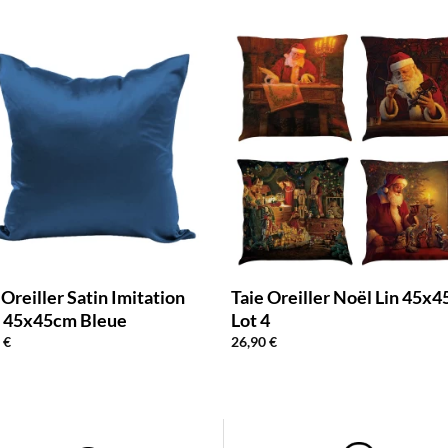
 Oreiller Satin Imitation
Taie Oreiller Noël Lin 45x
e 45x45cm Bleue
Lot 4
9
€
26,90
€